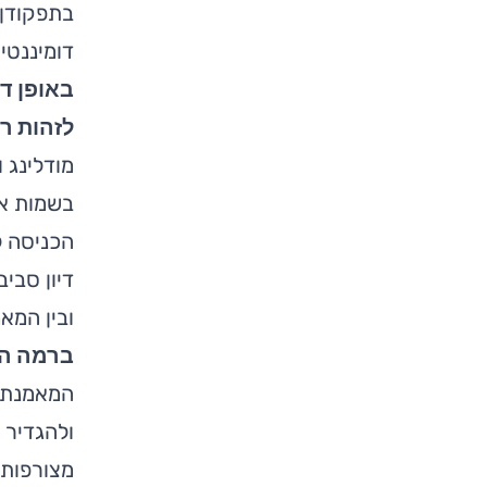
בתפקודן 
דומיננטי
באופן דו
לזהות ר
מודלינג 
בשמות אח
הכניסה ל
דיון סבי
ובין המא
ברמה הפ
המאמנת י
ולהגדיר 
מצורפות 