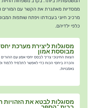
המשמעותית ביותר. בקרב משפחות החיות ב
ממסדיות מאתגרת את הקשר עם המורים ויוצ
מרכיב חיוני בעבודתו ויפתח שותפות המבוס
כלפי ילדיהם.
מסוגלות ליצירת מערכת יחסי
מבוססת אמון
הצוות החינוכי צריך לבסס יחסי אמון עם ההורים
והכרה ביחסי הכוח כדי לאפשר לתלמיד ללמוד ו
נאמנויות.
מסוגלות לקיים התייע
מסוגלות לבטא את הזה
מסוגלות ליצירת מערכ
החלטות רבות של הצוות על דרכ
מסוגלות לבטא את הזהויות ה
תחושת שייכות וביטחון הכרח
התנהגות אישית, טיפול באירוע
בבית ־הספר
בתכנים רלבנטיים לזהות של ה
כאשר מערכת היחסים בין ההורי
ספר אחר. מקרים של קבלת הח