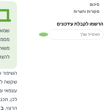
סיכום
ב
מקורות והערות
הרשמו לקבלת עידכונים
שמאפש
מסמך 
משותפ
להצל
השיפור ש
שקשה להג
עצמאי ומ
לכן, תכנ
הרצוי.
בנ