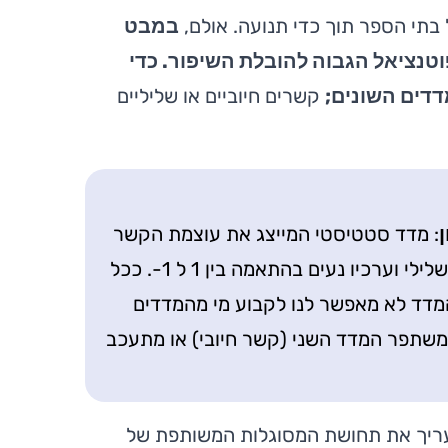
 בתי הספר תוך כדי תנועה. אולם,
במבט
וטנציאל הגבוה להובלת השיפור. כדי
דדים השונים;
קשרים חיוביים או שליליים
: מדד סטטיסטי המייצג את עוצמת הקשר
בין שני משתנים. הקשר יכול להיות מלא או לא קיים כלל, חיובי או שלילי וערכיו נעים בהתאמה בין 1 ל 1-. ככל
ל 1 או 1- הקשר חזק יותר. המדד לא מאפשר לנו לקבוע מי מהמדדים
משתפר המדד השני (קשר חיובי) או מתעכב
ריך את
תחושת המסוגלות המשותפת
של